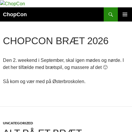
Skip
to
Search
ChopCon
content
PRIMAR
MENU
CHOPCON BRÆT 2026
Den 2. weekend i September, skal igen mødes og nørde. I
det her tilfælde med brætspil, og massere af det 🙂
Så kom og vær med på Østerbroskolen.
UNCATEGORIZED