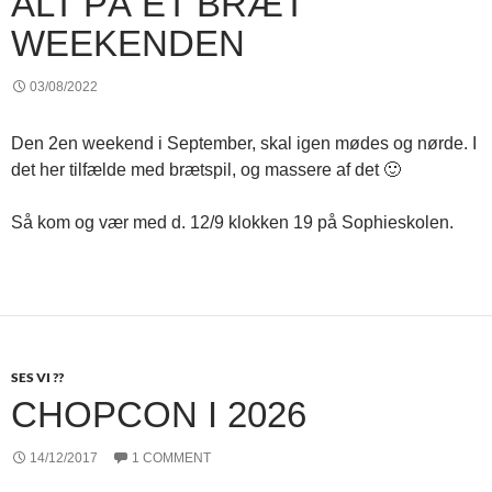
ALT PÅ ET BRÆT
WEEKENDEN
03/08/2022
Den 2en weekend i September, skal igen mødes og nørde. I
det her tilfælde med brætspil, og massere af det 🙂
Så kom og vær med d. 12/9 klokken 19 på Sophieskolen.
SES VI ??
CHOPCON I 2026
14/12/2017
1 COMMENT